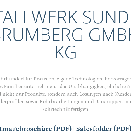
ALL­WERK SUN
BRUMBERG GMBH
KG
ahrhundert für Präzision, eigene Technologien, hervorrage
es Familienunternehmens, das Unabhängigkeit, ehrliche Arb
sind nicht nur Produkte, sondern auch Lösungen nach Kunde
nderprofilen sowie Rohrbearbeitungen und Baugruppen i
Rohrtechnik fertigen.
Imagebroschüre (PDF)
|
Salesfolder (PDF